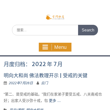
Skip
to
content
Search
for:
Menu
月度归档：
2022 年 7 月
明向大和尚 佛法教理开示 | 受戒的关键
2022年7月28日
云门
“第二、是受戒的基础。”我们在家弟子要受五戒、八关斋戒也
好；出家人受沙弥十戒，包
更多 …