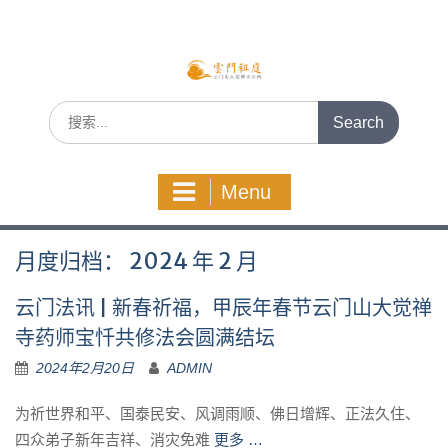
Skip
to
content
Search
for:
Menu
月度归档：
2024 年 2 月
云门法讯 | 新春祈福，甲辰年春节云门山大觉禅
寺药师宝忏共修法会圆满结坛
2024年2月20日
ADMIN
为祈世界和平、国泰民安、风调雨顺、佛日增辉、正法久住、
四众弟子新年吉祥、消灾免难
更多 …