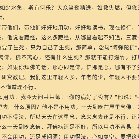
，如少水鱼，斯有何乐？大众当勤精进，如救头燃，但念
对。
要带他们，带他们好好地用功，好好地读书。现在修行、
来，他说看藏经，这么多藏经，从哪里看起不知道，三藏
要了生死，只为自己了生死，那简单，念句“阿弥陀佛”
离佛，佛不离心，还有什么生死？那就不能打爆竹。打
死；如果你拜佛的话，那心即是佛，佛即是心，哪有不了
，研究教理。我们这里年轻人多，年老的少，年轻人不要
，不懂道理不行。
用功。我今天问某某师：“你的病好了没有？”他说：“
里去。什么原因？他不是不用功，一天到晚在屋里念佛。
用功不得法，所以天天在这里念，念来念去还是不行，还
什么一天到晚念佛、拜佛病还是不好，所以用功不容易，
。不会用功，还是成问题；用功得法，心如虚空。要把这