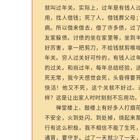
就叫过年关。实际上，过年是有钱人
用，找人借钱；死了人，借钱葬父母
病。所以借来借去，借了许多债，过
友家躲债。讨债的坐在家里等，坐到
好厉害，拿一把剪刀，不给钱就剪喉
年关。穷人过关好可怜的，有钱人过
的过关。和尚过年，每年总结经验，
死无常，我今天感觉会死，头昏得要
快活！他又不死，这个关就不好过。
样？这是让出家人时时刻刻不忘用功
禅堂楼上、鼓楼上有好多人打烟
不安全，火到处闪、到处掉，烧起来
行有这么积极，我不相信不能了生死
通宵，要守岁。过了一天就少了一天