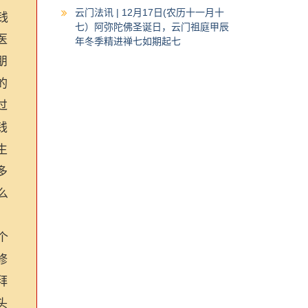
云门法讯 | 12月17日(农历十一月十
钱
七）阿弥陀佛圣诞日，云门祖庭甲辰
医
年冬季精进禅七如期起七
朋
的
过
钱
生
多
么
个
修
拜
头