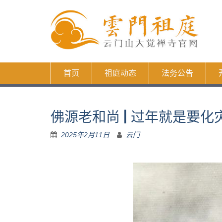
Skip
to
content
首页
祖庭动态
法务公告
佛源老和尚 | 过年就是要
2025年2月11日
云门