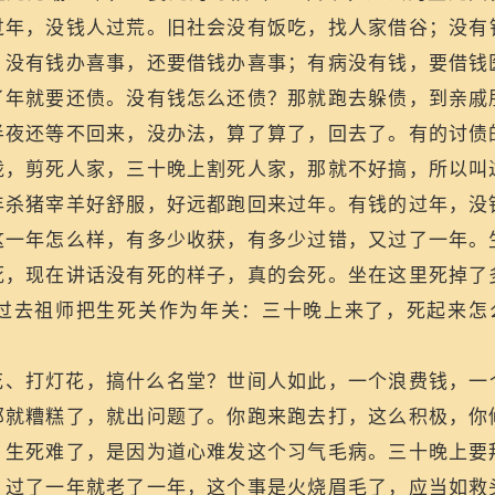
过年，没钱人过荒。旧社会没有饭吃，找人家借谷；没有
；没有钱办喜事，还要借钱办喜事；有病没有钱，要借钱
了年就要还债。没有钱怎么还债？那就跑去躲债，到亲戚
半夜还等不回来，没办法，算了算了，回去了。有的讨债
咙，剪死人家，三十晚上割死人家，那就不好搞，所以叫
年杀猪宰羊好舒服，好远都跑回来过年。有钱的过年，没
这一年怎么样，有多少收获，有多少过错，又过了一年。
死，现在讲话没有死的样子，真的会死。坐在这里死掉了
过去祖师把生死关作为年关：三十晚上来了，死起来怎
。
花、打灯花，搞什么名堂？世间人如此，一个浪费钱，一
那就糟糕了，就出问题了。你跑来跑去打，这么积极，你
，生死难了，是因为道心难发这个习气毛病。三十晚上要
，过了一年就老了一年，这个事是火烧眉毛了，应当如救