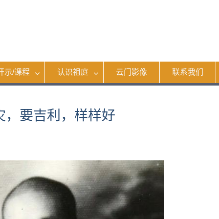
开示/课程
认识祖庭
云门影像
联系我们
化灾，要吉利，样样好