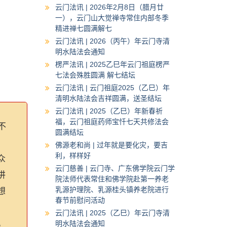
云门法讯 | 2026年2月8日（腊月廿
一），云门山大觉禅寺常住内部冬季
精进禅七圆满解七
云门法讯 | 2026（丙午）年云门寺清
明水陆法会通知
楞严法讯 | 2025乙巳年云门祖庭楞严
七法会殊胜圆满 解七结坛
云门法讯 | 云门祖庭2025（乙巳）年
清明水陆法会吉祥圆满，送圣结坛
云门法讯 | 2025（乙巳）年新春祈
福，云门祖庭药师宝忏七天共修法会
不
圆满结坛
！
佛源老和尚 | 过年就是要化灾，要吉
利，样样好
众
云门慈善 | 云门寺、广东佛学院云门学
讲
院法师代表常住和佛学院赴第一养老
乳源护理院、乳源桂头镇养老院进行
想
春节前慰问活动
云门法讯 | 2025（乙巳）年云门寺清
，
明水陆法会通知