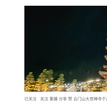
已关注 关注 重播 分享 赞 云门山大觉禅寺于20