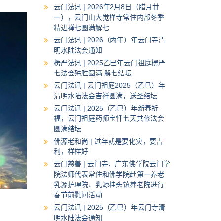
云门法讯 | 2026年2月8日（腊月廿
一），云门山大觉禅寺常住内部冬季
精进禅七圆满解七
云门法讯 | 2026（丙午）年云门寺清
明水陆法会通知
楞严法讯 | 2025乙巳年云门祖庭楞严
七法会殊胜圆满 解七结坛
云门法讯 | 云门祖庭2025（乙巳）年
清明水陆法会吉祥圆满，送圣结坛
云门法讯 | 2025（乙巳）年新春祈
福，云门祖庭药师宝忏七天共修法会
圆满结坛
佛源老和尚 | 过年就是要化灾，要吉
利，样样好
云门慈善 | 云门寺、广东佛学院云门学
院法师代表常住和佛学院赴第一养老
乳源护理院、乳源桂头镇养老院进行
春节前慰问活动
云门法讯 | 2025（乙巳）年云门寺清
明水陆法会通知