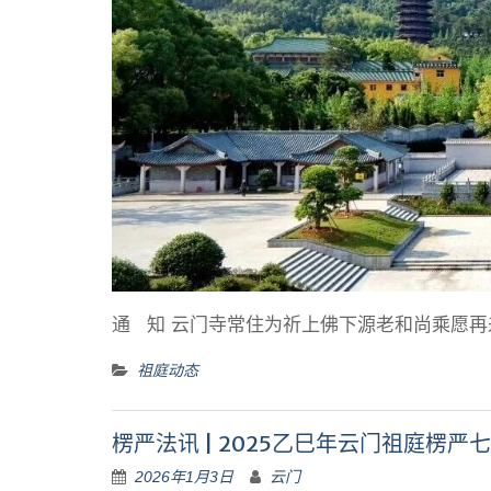
通 知 云门寺常住为祈上佛下源老和尚乘愿
祖庭动态
楞严法讯 | 2025乙巳年云门祖庭楞严
2026年1月3日
云门