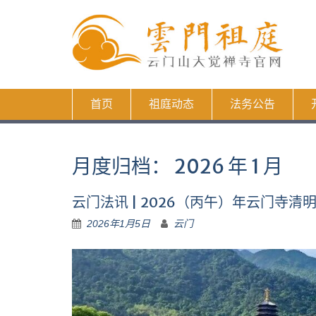
Skip
to
content
首页
祖庭动态
法务公告
月度归档：
2026 年 1 月
云门法讯 | 2026（丙午）年云门寺清
2026年1月5日
云门