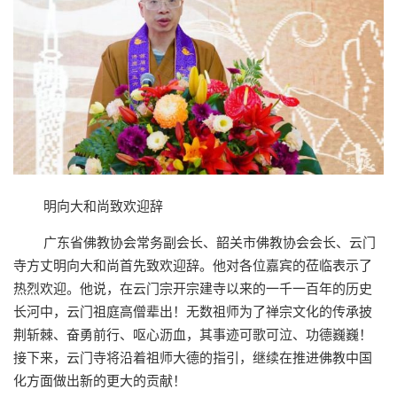
明向大和尚致欢迎辞
广东省佛教协会常务副会长、韶关市佛教协会会长、云门
寺方丈明向大和尚首先致欢迎辞。他对各位嘉宾的莅临表示了
热烈欢迎。他说，在云门宗开宗建寺以来的一千一百年的历史
长河中，云门祖庭高僧辈出！无数祖师为了禅宗文化的传承披
荆斩棘、奋勇前行、呕心沥血，其事迹可歌可泣、功德巍巍！
接下来，云门寺将沿着祖师大德的指引，继续在推进佛教中国
化方面做出新的更大的贡献！