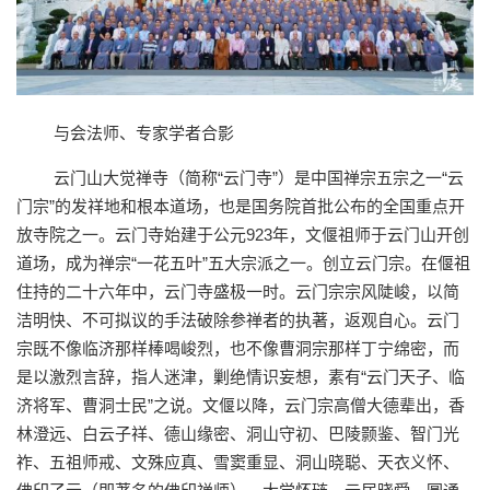
与会法师、专家学者合影
云门山大觉禅寺（简称“云门寺”）是中国禅宗五宗之一“云
门宗”的发祥地和根本道场，也是国务院首批公布的全国重点开
放寺院之一。云门寺始建于公元923年，文偃祖师于云门山开创
道场，成为禅宗“一花五叶”五大宗派之一。创立云门宗。在偃祖
住持的二十六年中，云门寺盛极一时。云门宗宗风陡峻，以简
洁明快、不可拟议的手法破除参禅者的执著，返观自心。云门
宗既不像临济那样棒喝峻烈，也不像曹洞宗那样丁宁绵密，而
是以激烈言辞，指人迷津，剿绝情识妄想，素有“云门天子、临
济将军、曹洞士民”之说。文偃以降，云门宗高僧大德辈出，香
林澄远、白云子祥、德山缘密、洞山守初、巴陵颢鉴、智门光
祚、五祖师戒、文殊应真、雪窦重显、洞山晓聪、天衣义怀、