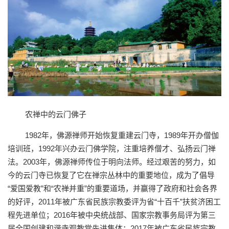
农禅中的云门佛子
1982年，佛源禅师开始恢复重建云门寺，1989年开办僧伽
培训班，1992年兴办云门佛学院，注重培养僧才、弘扬云门禅
法。2003年，佛源禅师传位于明向法师。经过艰苦的努力，如
今的云门寺已恢复了它在禅宗丛林中的重要地位，成为了倡导
“爱国爱教”和“农禅并重”的重要道场，并赢得了政府和社会各界
的好评，2011年被广东省民族宗教委评为省“十百千”扶贫济困工
程先进单位；2016年被中央统战部、国家宗教事务局评为第三
届全国创建和谐寺观教堂先进集体；2017年被广东省民族宗教