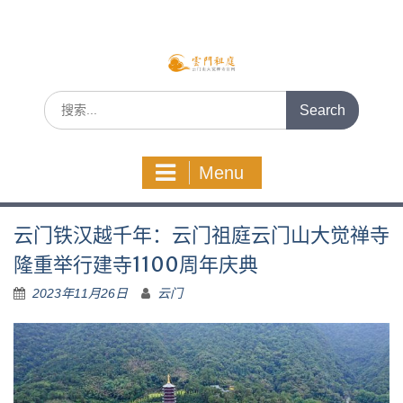
Skip
to
content
Search
for:
Menu
云门铁汉越千年：云门祖庭云门山大觉禅寺
隆重举行建寺1100周年庆典
2023年11月26日
云门