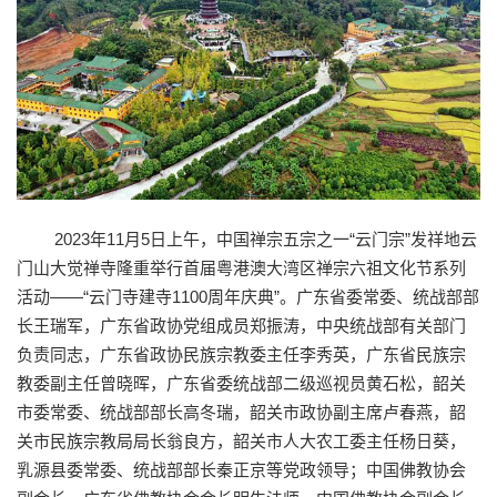
2023年11月5日上午，中国禅宗五宗之一“云门宗”发祥地云
门山大觉禅寺隆重举行首届粤港澳大湾区禅宗六祖文化节系列
活动——“云门寺建寺1100周年庆典”。广东省委常委、统战部部
长王瑞军，广东省政协党组成员郑振涛，中央统战部有关部门
负责同志，广东省政协民族宗教委主任李秀英，广东省民族宗
教委副主任曾晓晖，广东省委统战部二级巡视员黄石松，韶关
市委常委、统战部部长高冬瑞，韶关市政协副主席卢春燕，韶
关市民族宗教局局长翁良方，韶关市人大农工委主任杨日葵，
乳源县委常委、统战部部长秦正京等党政领导；中国佛教协会