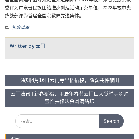
委评为广东省民族团结进步创建活动示范单位；2022年被中央
统战部评为首届全国宗教界先进集体。
祖庭动态
Written by
云门
文
通知|4月16日云门寺早稻插秧，随喜共种福田
章
导
云门法讯 | 新春祈福，甲辰年春节云门山大觉禅寺药师
宝忏共修法会圆满结坛
航
Search
for: