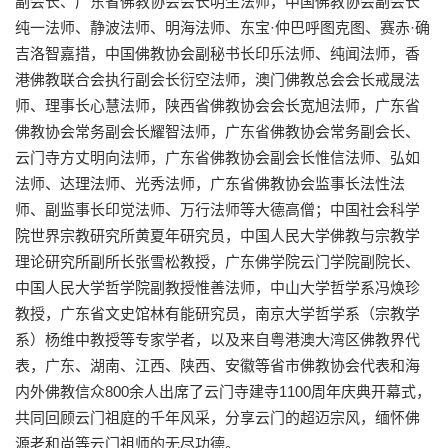
副会长、广东省佛教协会会长明生法师，中国佛教协会副会长
纯一法师、静波法师、明海法师、东宝·仲巴呼图克图、赛赤·确
吉洛智嘉措，中国佛教协会副秘书长印乐法师、纯闻法师，香
港佛教联合会执行副会长衍空法师，澳门佛教总会会长戒晟法
师、理事长心慧法师，陕西省佛教协会会长宽旭法师，广东省
佛教协会常务副会长耀智法师，广东省佛教协会常务副会长、
云门寺方丈明向法师，广东省佛教协会副会长惟信法师、弘如
法师、达理法师、光秀法师，广东省佛教协会监事长法性法
师、副监事长印觉法师、万行法师等大德高僧；中国社会科学
院世界宗教研究所黄夏年研究员，中国人民大学佛教与宗教学
理论研究所副所长张雪松教授，广东佛学院云门学院副院长、
中国人民大学哲学院副教授惟善法师，中山大学哲学系冯焕珍
教授，广东省文史馆林有能研究员，南京大学哲学系（宗教学
系）杨维中教授等专家学者，以及来自粤港澳大湾区佛教界代
表，广东、湖南、江西、陕西、安徽等省市佛教协会代表和海
内外佛教信众800余人出席了云门寺建寺1100周年庆典开幕式，
共同回顾云门祖庭的千年风采，分享云门的超迈宗风，缅怀佛
源老和尚等云门祖师的无尽功德。