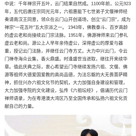
中说：千年禅宗开五叶，云门结果自然成。1100年前，公元923
年，五代后唐庄宗同光元年，六祖惠能下七世弟子文偃禅师经
奏请南汉王同意，领众在云门山开创道场，创立“云门宗”，成为
禅宗“一花五叶”五大宗派之一。 1943年，佛教泰斗、百岁高龄
的虚云老和尚接续云门宗法脉。1951年，佛源禅师来云门参礼
虚云老和尚。源公上人早年亲侍虚公，深得虚公的厚爱与器
重，授记云门法脉，并继任云门寺方丈。大力中兴云门，令云
门禅寺海众云集，香火鼎盛。时逢盛世当进取，继往开来续华
章。值此庆典之际，衷心希望云门寺继续发扬六祖、文偃、佛
源等祖师大德爱国爱教的高尚品德，为法忘躯的大无畏菩萨精
神，抓住兴办六祖文化节的契机，大力加强自身建设和管理，
大力加强寺院的文化建设，弘传《六祖坛经》，倡诵历代云门
禅师语录，为在粤港澳大湾区乃至全国传承和弘扬六祖文化贡
献自己的力量。