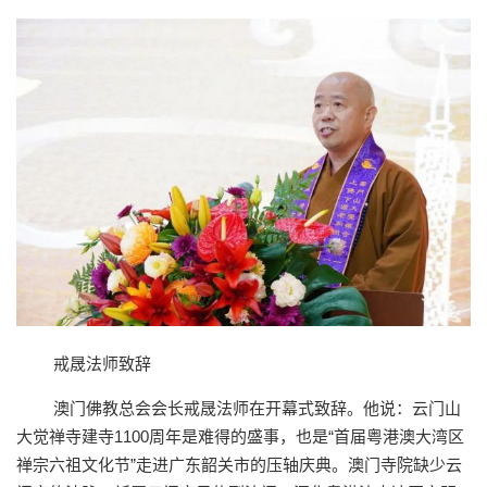
戒晟法师致辞
澳门佛教总会会长戒晟法师在开幕式致辞。他说：云门山
大觉禅寺建寺1100周年是难得的盛事，也是“首届粤港澳大湾区
禅宗六祖文化节”走进广东韶关市的压轴庆典。澳门寺院缺少云