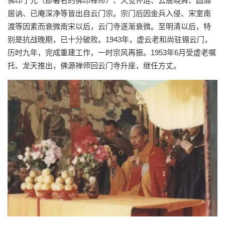
佛印了元（即著名的佛印禅师）、大觉怀琏、云居晓舜、圆通
居讷、已庵深净等皆出自云门宗。宗门后因金兵入侵、宋室南
渡等因素而衰微南宋以后，云门寺逐渐衰微。至明清以后，特
别是抗战晚期，已十分破败。1943年，虚云老和尚驻锡云门，
历时九年，完成重建工作，一时宗风再振。1953年6月受虚老嘱
托、龙天推出，佛源禅师回云门寺升座，继任方丈。