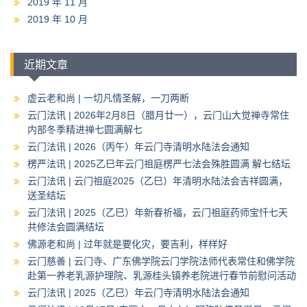
2019 年 11 月
2019 年 10 月
近期文章
虚云老和尚 | 一切凡情圣解，一刀两断
云门法讯 | 2026年2月8日（腊月廿一），云门山大觉禅寺常住
内部冬季精进禅七圆满解七
云门法讯 | 2026（丙午）年云门寺清明水陆法会通知
楞严法讯 | 2025乙巳年云门祖庭楞严七法会殊胜圆满 解七结坛
云门法讯 | 云门祖庭2025（乙巳）年清明水陆法会吉祥圆满，
送圣结坛
云门法讯 | 2025（乙巳）年新春祈福，云门祖庭药师宝忏七天
共修法会圆满结坛
佛源老和尚 | 过年就是要化灾，要吉利，样样好
云门慈善 | 云门寺、广东佛学院云门学院法师代表常住和佛学院
赴第一养老乳源护理院、乳源桂头镇养老院进行春节前慰问活动
云门法讯 | 2025（乙巳）年云门寺清明水陆法会通知