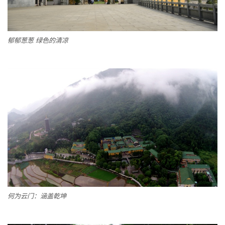
郁郁葱葱 绿色的清凉
何为云门：涵盖乾坤