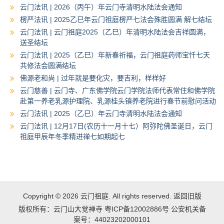
云门法讯 | 2026（丙午）年云门寺清明水陆法会通知
楞严法讯 | 2025乙巳年云门祖庭楞严七法会殊胜圆满 解七结坛
云门法讯 | 云门祖庭2025（乙巳）年清明水陆法会吉祥圆满，
送圣结坛
云门法讯 | 2025（乙巳）年新春祈福，云门祖庭药师宝忏七天
共修法会圆满结坛
佛源老和尚 | 过年就是要化灾，要吉利，样样好
云门慈善 | 云门寺、广东佛学院云门学院法师代表常住和佛学院
赴第一养老乳源护理院、乳源桂头镇养老院进行春节前慰问活动
云门法讯 | 2025（乙巳）年云门寺清明水陆法会通知
云门法讯 | 12月17日(农历十一月十七）阿弥陀佛圣诞日，云门
祖庭甲辰年冬季精进禅七如期起七
Copyright © 2026
云门祖庭
. All rights reserved.
返回旧版
版权所有：云门山大觉禅寺
粤ICP备12002886号
公安机关备
案号：44023202000101