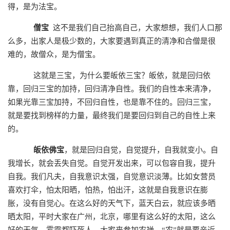
得，是为法宝。
僧宝
这不是我们自己抬高自己，大家想想，我们人口那
么多，出家人是极少数的，大家要遇到真正的清净和合僧是很
难的，故僧众，是为僧宝。
这就是三宝，为什么要皈依三宝？皈依，就是回归依
靠，回归三宝的加持，回归清净自性。我们的自性本来清净，
如果光靠三宝加持，不回归自性，也是靠不住的。回归三宝，
就是要找到榜样的力量，最终我们是要回归到自己的自性上来
的。
皈依佛宝
，就是回归自觉，自觉提升，自我就变小。自
我增长，就会丢失自觉。自觉开发出来，可以包容自我，提升
自我。我们凡夫，自我意识太强，自觉意识淡薄。比如女营员
喜欢打伞，怕太阳晒，怕热，怕出汗，这就是自我意识在膨
胀，没有自觉心。在这么好的天气下，蓝天白云，就应该多晒
晒太阳，平时大家在广州，北京，哪里有这么好的太阳，这么
好的天气，雾霾都吓死人。大家来参加农禅，“农”就是要亲近