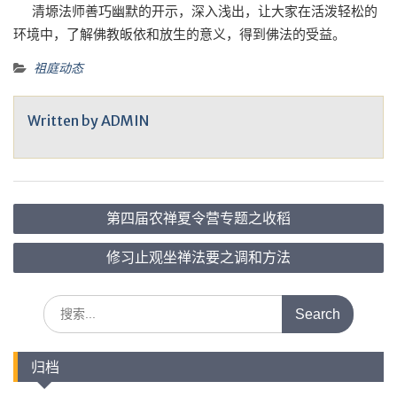
清塬法师善巧幽默的开示，深入浅出，让大家在活泼轻松的
环境中，了解佛教皈依和放生的意义，得到佛法的受益。
祖庭动态
Written by
ADMIN
文
第四届农禅夏令营专题之收稻
章
导
修习止观坐禅法要之调和方法
航
Search
for:
归档