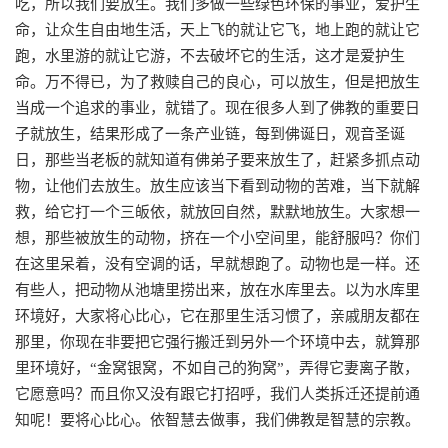
吃，所以我们要放生。我们多做一些绿色环保的事业，爱护生
命，让众生自由地生活，天上飞的就让它飞，地上跑的就让它
跑，水里游的就让它游，不去破坏它的生活，这才是爱护生
命。万不得已，为了救赎自己的良心，可以放生，但是把放生
当成一个追求的事业，就错了。现在很多人到了佛教的重要日
子就放生，结果形成了一条产业链，每到佛诞日，观音圣诞
日，那些当老板的就知道有佛弟子要来放生了，赶紧多抓点动
物，让他们去放生。放生应该当下看到动物的苦难，当下就解
救，给它打一个三皈依，就放回自然，默默地放生。大家想一
想，那些被放生的动物，挤在一个小空间里，能舒服吗？你们
在这里呆着，没有空调的话，早就想跑了。动物也是一样。还
有些人，把动物从池塘里捞出来，放在水库里去。以为水库里
环境好，大家将心比心，它在那里生活习惯了，亲戚朋友都在
那里，你现在非要把它强行搬迁到另外一个环境中去，就算那
里环境好，“金窝银窝，不如自己的狗窝”，弄得它妻离子散，
它愿意吗？而且你又没有跟它打招呼，我们人类拆迁还提前通
知呢！要将心比心。依智慧去做事，我们佛教是智慧的宗教。