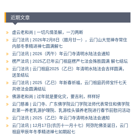
近期文章
虚云老和尚 | 一切凡情圣解，一刀两断
云门法讯 | 2026年2月8日（腊月廿一），云门山大觉禅寺常住
内部冬季精进禅七圆满解七
云门法讯 | 2026（丙午）年云门寺清明水陆法会通知
楞严法讯 | 2025乙巳年云门祖庭楞严七法会殊胜圆满 解七结坛
云门法讯 | 云门祖庭2025（乙巳）年清明水陆法会吉祥圆满，
送圣结坛
云门法讯 | 2025（乙巳）年新春祈福，云门祖庭药师宝忏七天
共修法会圆满结坛
佛源老和尚 | 过年就是要化灾，要吉利，样样好
云门慈善 | 云门寺、广东佛学院云门学院法师代表常住和佛学院
赴第一养老乳源护理院、乳源桂头镇养老院进行春节前慰问活动
云门法讯 | 2025（乙巳）年云门寺清明水陆法会通知
云门法讯 | 12月17日(农历十一月十七）阿弥陀佛圣诞日，云门
祖庭甲辰年冬季精进禅七如期起七