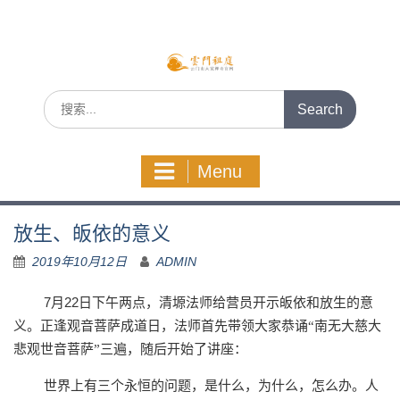
Skip
to
content
Search
for:
Menu
放生、皈依的意义
2019年10月12日
ADMIN
7
22
月
日下午两点，清塬法师给营员开示皈依和放生的意
义。正逢观音菩萨成道日，法师首先带领大家恭诵“南无大慈大
悲观世音菩萨”三遍，随后开始了讲座：
世界上有三个永恒的问题，是什么，为什么，怎么办。人