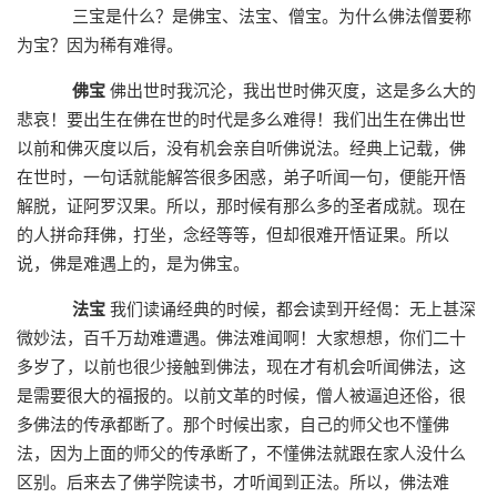
三宝是什么？是佛宝、法宝、僧宝。为什么佛法僧要称
为宝？因为稀有难得。
佛宝
佛出世时我沉沦，我出世时佛灭度，这是多么大的
悲哀！要出生在佛在世的时代是多么难得！我们出生在佛出世
以前和佛灭度以后，没有机会亲自听佛说法。经典上记载，佛
在世时，一句话就能解答很多困惑，弟子听闻一句，便能开悟
解脱，证阿罗汉果。所以，那时候有那么多的圣者成就。现在
的人拼命拜佛，打坐，念经等等，但却很难开悟证果。所以
说，佛是难遇上的，是为佛宝。
法宝
我们读诵经典的时候，都会读到开经偈：无上甚深
微妙法，百千万劫难遭遇。佛法难闻啊！大家想想，你们二十
多岁了，以前也很少接触到佛法，现在才有机会听闻佛法，这
是需要很大的福报的。以前文革的时候，僧人被逼迫还俗，很
多佛法的传承都断了。那个时候出家，自己的师父也不懂佛
法，因为上面的师父的传承断了，不懂佛法就跟在家人没什么
区别。后来去了佛学院读书，才听闻到正法。所以，佛法难