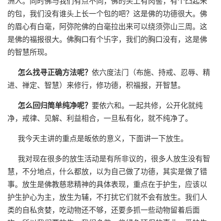
洲人。同时佛与我们有点不同，佛的头上有肉髻，有个凸起来
的包，我们没有谁头上长一个包的吧？这是佛的功德很大。佛
的眉心有白毫，阿弥陀佛的白毫拉出来可以绕须弥山三周。这
是佛的福报很大。佛胸口有个卐字，我们的胸口没有，这是佛
的智慧所现。
怎么找寻正确方法呢？
依六度法门（布施、持戒、忍辱、精
进、禅定、智慧）来修行，修功德，积福报，开智慧。
怎么回归简单纯净呢？
要依六和。一起共修，公开化就纯
净，戒律、见解、利益相合，一旦私有化，就不纯净了。
我今天主讲的重点是皈依的意义，下面讲一下放生。
我对现在很多的放生活动是有所非议的，很多人放生没有智
慧，不分地点，什么都放，以为自己做了功德，其实是做了错
事。放生是佛教慈悲精神的具体表现，重点在于护生，应该以
护生护心为主，放生为辅，不打扰它们就不会有放生。我们人
类的自私贪婪，吃动物还不够，还要多抓一些动物留着后面