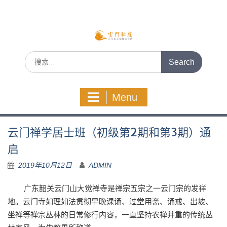
Skip
to
content
Search
for:
Menu
云门禅学居士班（初级第2期和第3期）通
启
2019年10月12日
ADMIN
广东韶关云门山大觉禅寺是禅宗五宗之一云门宗的发祥
地。云门寺如理如法贯彻早晚课诵、过堂用斋、诵戒、出坡、
坐禅等禅宗丛林的日常修行内容，一直坚持农禅并重的传统丛