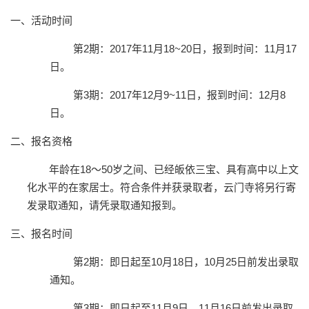
一、活动时间
第
2
期：
2017
年
11
月
18~20
日，报到时间：
11
月
17
日。
第
3
期：
2017
年
12
月
9~11
日，报到时间：
12
月
8
日。
二、报名资格
年龄在
18
～
50
岁之间、已经皈依三宝、具有高中以上文
化水平的在家居士。符合条件并获录取者，云门寺将另行寄
发录取通知，请凭录取通知报到。
三、报名时间
第
2
期：即日起至
10
月
18
日，
10
月
25
日前发出录取
通知。
第
3
期：即日起至
11
月
9
日，
11
月
16
日前发出录取