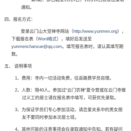
通知。
四、报名方式：
登录云门山大觉禅寺网站（
http://www.yunmen.org
），
下载报名表（
Word
格式
），填好后发送至
y
unmenchanxue@qq.com
。填写报名表时，请认真填写期
数。
五、 说明事项
1
、费用：寺内一切活动免费，往返路费学员自理。
2
、人数：限
40
人。参加过
“
云门农禅
”
夏令营或在云门寺做
过义工的居士请在报名表中填写，可获优先录取。
3
、为保证学员们专心参加活动，请恋爱关系中的男女朋
友不要同时参加本次居士班。
4
、其他可能的注意事项会在录取通知中告知。若有疑问