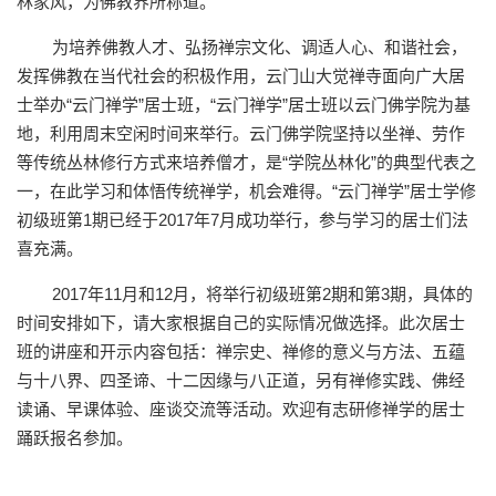
林家风，为佛教界所称道。
为培养佛教人才、弘扬禅宗文化、调适人心、和谐社会，
发挥佛教在当代社会的积极作用，云门山大觉禅寺面向广大居
士举办
“
云门禅学
”
居士班，
“
云门禅学
”
居士班以云门佛学院为基
地，利用周末空闲时间来举行。云门佛学院坚持以坐禅、劳作
等传统丛林修行方式来培养僧才，是
“
学院丛林化
”
的典型代表之
一，在此学习和体悟传统禅学，机会难得。
“
云门禅学
”
居士学修
初级班第
1
期已经于
2017
年
7
月成功举行，参与学习的居士们法
喜充满。
2017
年
11
月和
12
月，将举行初级班第
2
期和第
3
期，具体的
时间安排如下，请大家根据自己的实际情况做选择。此次居士
班的讲座和开示内容包括：禅宗史、禅修的意义与方法、五蕴
与十八界、四圣谛、十二因缘与八正道，另有禅修实践、佛经
读诵、早课体验、座谈交流等活动。欢迎有志研修禅学的居士
踊跃报名参加。